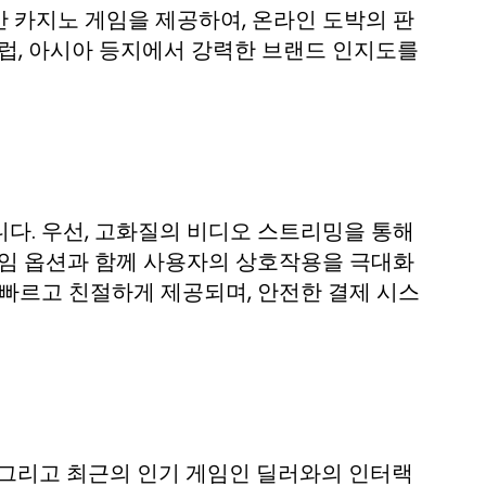
 카지노 게임을 제공하여, 온라인 도박의 판
유럽, 아시아 등지에서 강력한 브랜드 인지도를
다. 우선, 고화질의 비디오 스트리밍을 통해
게임 옵션과 함께 사용자의 상호작용을 극대화
 빠르고 친절하게 제공되며, 안전한 결제 시스
 그리고 최근의 인기 게임인 딜러와의 인터랙