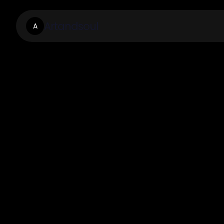
Artandsoul
A