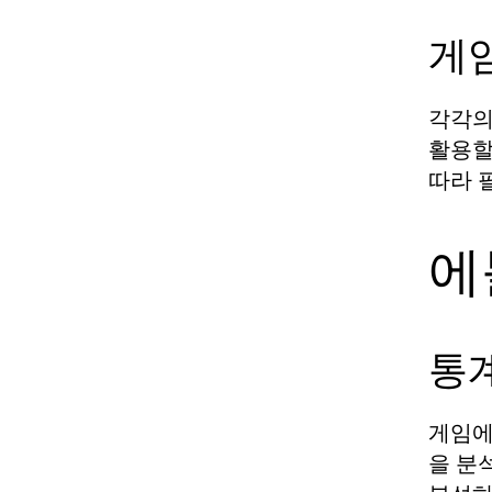
게
각각의
활용할
따라 
에
통
게임에
을 분