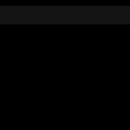
Home Page
News
About Us
Contact us