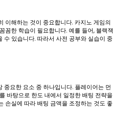
히 이해하는 것이 중요합니다. 카지노 게임의
꼼꼼한 학습이 필요합니다. 예를 들어, 블랙잭
 수 있습니다. 따라서 사전 공부와 실습이 중
 중요한 요소 중 하나입니다. 플레이어는 먼
이를 바탕으로 한도 내에서 일정한 배팅 전략을
는 손실에 따라 배팅 금액을 조정하는 것도 좋