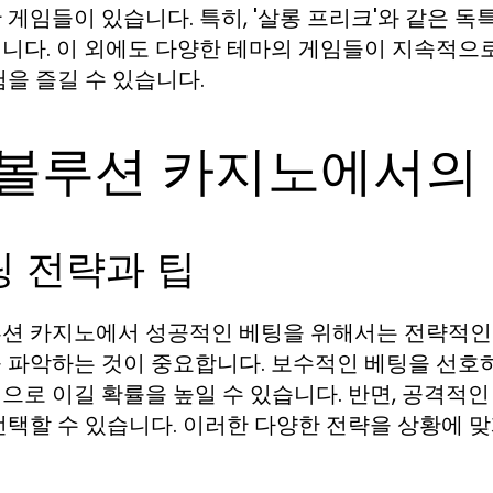
 게임들이 있습니다. 특히, '살롱 프리크'와 같은
니다. 이 외에도 다양한 테마의 게임들이 지속적으
험을 즐길 수 있습니다.
볼루션 카지노에서의 
팅 전략과 팁
션 카지노에서 성공적인 베팅을 위해서는 전략적인 
 파악하는 것이 중요합니다. 보수적인 베팅을 선호
으로 이길 확률을 높일 수 있습니다. 반면, 공격적
선택할 수 있습니다. 이러한 다양한 전략을 상황에 